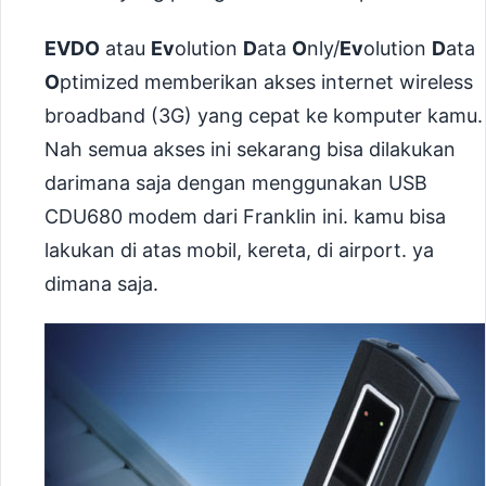
EVDO
atau
Ev
olution
D
ata
O
nly/
Ev
olution
D
ata
O
ptimized memberikan akses internet wireless
broadband (3G) yang cepat ke komputer kamu.
Nah semua akses ini sekarang bisa dilakukan
darimana saja dengan menggunakan USB
CDU680 modem dari Franklin ini. kamu bisa
lakukan di atas mobil, kereta, di airport. ya
dimana saja.